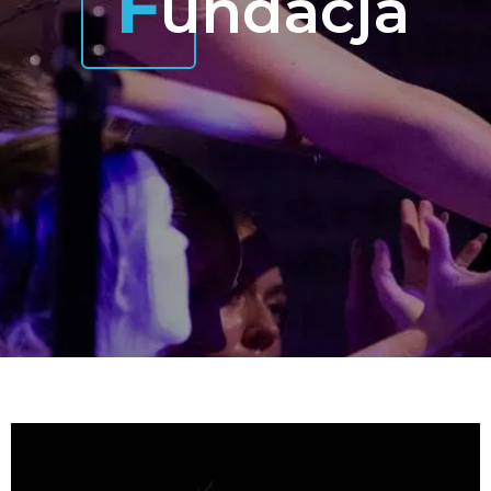
F
undacja