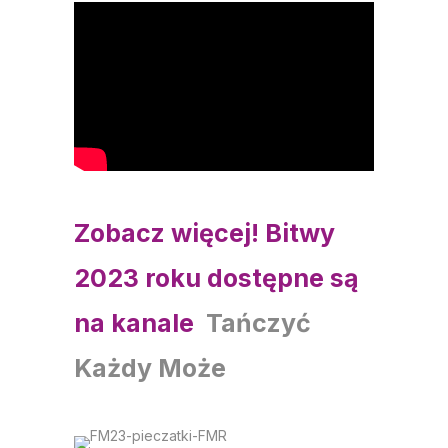
Zobacz więcej! Bitwy
2023 roku dostępne są
na kanale
Tańczyć
Każdy Może