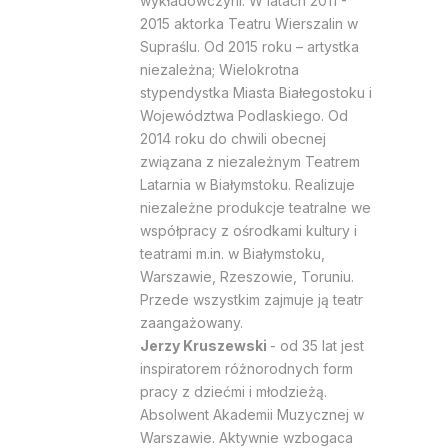
wykładowczyni. W latach 2011 -
2015 aktorka Teatru Wierszalin w
Supraślu. Od 2015 roku – artystka
niezależna; Wielokrotna
stypendystka Miasta Białegostoku i
Województwa Podlaskiego. Od
2014 roku do chwili obecnej
związana z niezależnym Teatrem
Latarnia w Białymstoku. Realizuje
niezależne produkcje teatralne we
współpracy z ośrodkami kultury i
teatrami
m.in
. w Białymstoku,
Warszawie, Rzeszowie, Toruniu.
Przede wszystkim zajmuje ją teatr
zaangażowany.
Jerzy Kruszewski
- od 35 lat jest
inspiratorem różnorodnych form
pracy z dziećmi i młodzieżą.
Absolwent Akademii Muzycznej w
Warszawie. Aktywnie wzbogaca