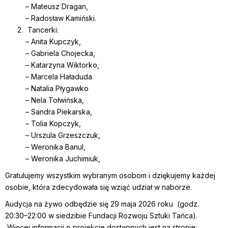
– Mateusz Dragan,
– Radosław Kamiński.
Tancerki:
– Anita Kupczyk,
– Gabriela Chojecka,
– Katarzyna Wiktorko,
– Marcela Haładuda
– Natalia Płygawko
– Nela Tołwińska,
– Sandra Piekarska,
– Tolia Kopczyk,
– Urszula Grzeszczuk,
– Weronika Banul,
– Weronika Juchimiuk,
Gratulujemy wszystkim wybranym osobom i dziękujemy każdej
osobie, która zdecydowała się wziąć udział w naborze.
Audycja na żywo odbędzie się 29 maja 2026 roku (godz.
20:30–22:00 w siedzibie Fundacji Rozwoju Sztuki Tańca).
Więcej informacji o projekcie dostępnych jest na stronie: