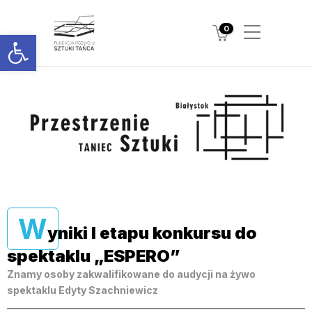
0
Otwórz pasek narzędzi
W
yniki I etapu konkursu do
spektaklu „ESPERO”
Znamy osoby zakwalifikowane do audycji na żywo
spektaklu Edyty Szachniewicz