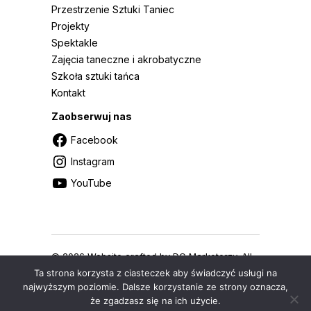
Przestrzenie Sztuki Taniec
Projekty
Spektakle
Zajęcia taneczne i akrobatyczne
Szkoła sztuki tańca
Kontakt
Zaobserwuj nas
Facebook
Instagram
YouTube
© 2026 Website crafted by
DC Marketerzy
. All
rights reserved.
Ta strona korzysta z ciasteczek aby świadczyć usługi na
najwyższym poziomie. Dalsze korzystanie ze strony oznacza,
że zgadzasz się na ich użycie.