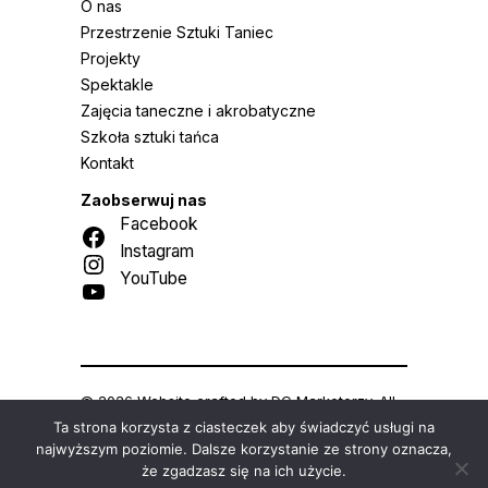
O nas
Przestrzenie Sztuki Taniec
Projekty
Spektakle
Zajęcia taneczne i akrobatyczne
Szkoła sztuki tańca
Kontakt
Zaobserwuj nas
Facebook
Instagram
YouTube
© 2026 Website crafted by
DC Marketerzy
. All
rights reserved.
Ta strona korzysta z ciasteczek aby świadczyć usługi na
najwyższym poziomie. Dalsze korzystanie ze strony oznacza,
że zgadzasz się na ich użycie.