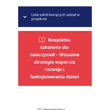
Lista szkół biorących udział w
projekcie
Bezpłatne
szkolenie dla
nauczycieli - Wizualne
strategie wsparcia
rozwoju i
funkcjonowania dzieci