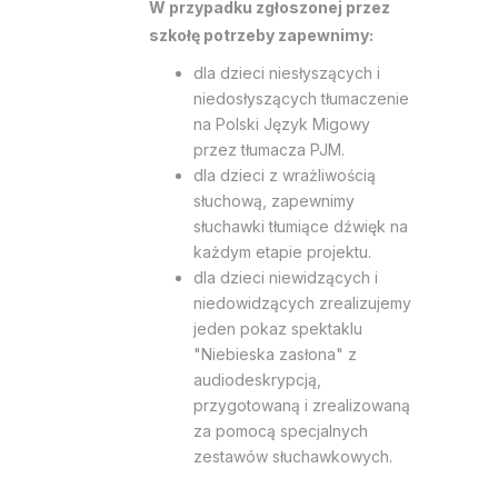
W przypadku zgłoszonej przez
szkołę potrzeby zapewnimy:
dla dzieci niesłyszących i
niedosłyszących tłumaczenie
na Polski Język Migowy
przez tłumacza PJM.
dla dzieci z wrażliwością
słuchową, zapewnimy
słuchawki tłumiące dźwięk na
każdym etapie projektu.
dla dzieci niewidzących i
niedowidzących zrealizujemy
jeden pokaz spektaklu
"Niebieska zasłona" z
audiodeskrypcją,
przygotowaną i zrealizowaną
za pomocą specjalnych
zestawów słuchawkowych.