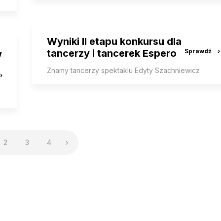
Wyniki II etapu konkursu dla
tancerzy i tancerek Espero
w
Znamy tancerzy spektaklu Edyty Szachniewicz
2
3
4
›