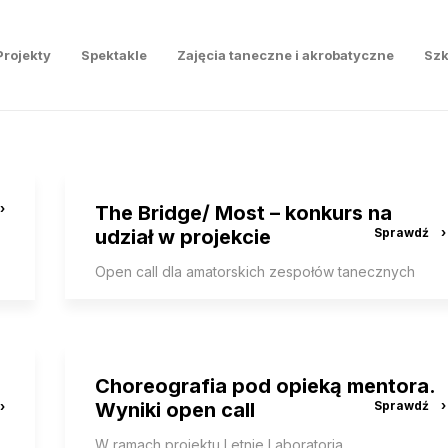
Projekty
Spektakle
Zajęcia taneczne i akrobatyczne
Szk
The Bridge/ Most – konkurs na
udział w projekcie
Open call dla amatorskich zespołów tanecznych
Choreografia pod opieką mentora.
Wyniki open call
W ramach projektu Letnie Laboratoria