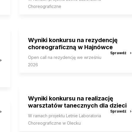
Choreograficzne
Wyniki konkursu na rezydencję
choreograficzną w Hajnówce
Open call na rezydencję we wrześniu
2026
Wyniki konkursu na realizację
warsztatów tanecznych dla dzieci
W ramach projektu Letnie Laboratoria
Choreograficzne w Olecku