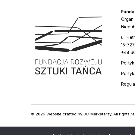
Funda
Organ
Niepub
ul. He
15-727
+48 66
Polity
Polity
Regul
© 2026 Website crafted by
DC Marketerzy
. All rights r