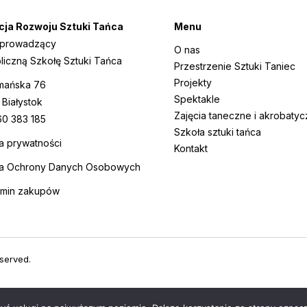
cja Rozwoju Sztuki Tańca
Menu
 prowadzący
O nas
liczną Szkołę Sztuki Tańca
Przestrzenie Sztuki Taniec
Projekty
tmańska 76
Spektakle
 Białystok
Zajęcia taneczne i akrobaty
0 383 185
Szkoła sztuki tańca
ka prywatności
Kontakt
ka Ochrony Danych Osobowych
amin zakupów
eserved.