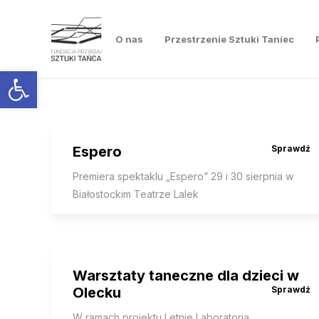
O nas
Przestrzenie Sztuki Taniec
Otwórz pasek narzędzi
Espero
Premiera spektaklu „Espero” 29 i 30 sierpnia w
Białostockim Teatrze Lalek
Warsztaty taneczne dla dzieci w
Olecku
W ramach projektu Letnie Laboratoria