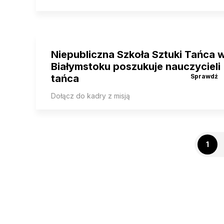
Niepubliczna Szkoła Sztuki Tańca 
Białymstoku poszukuje nauczycieli
tańca
Dołącz do kadry z misją
1