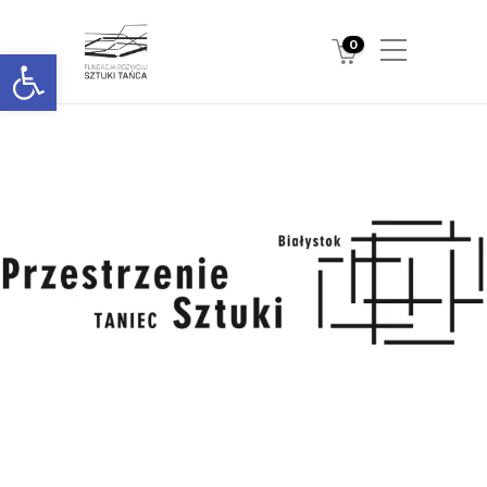
0
Otwórz pasek narzędzi