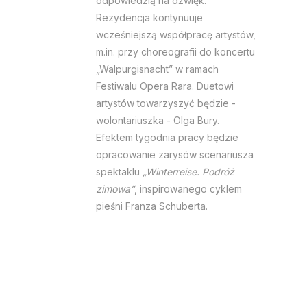
odpowiedzią na dźwięk.
Rezydencja kontynuuje
wcześniejszą współpracę artystów,
m.in. przy choreografii do koncertu
„Walpurgisnacht” w ramach
Festiwalu Opera Rara. Duetowi
artystów towarzyszyć będzie -
wolontariuszka - Olga Bury.
Efektem tygodnia pracy będzie
opracowanie zarysów scenariusza
spektaklu
„Winterreise. Podróż
zimowa”
, inspirowanego cyklem
pieśni Franza Schuberta.