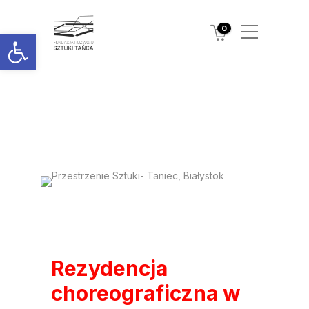
0
Otwórz pasek narzędzi
Rezydencja
choreograficzna w