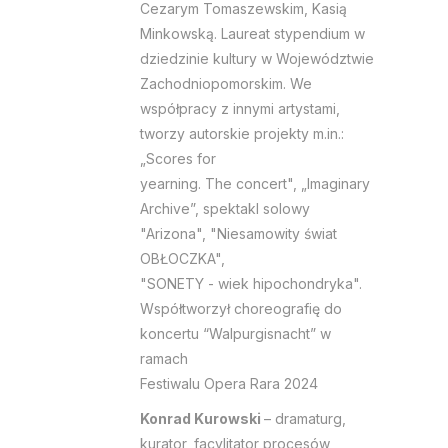
Cezarym Tomaszewskim, Kasią
Minkowską. Laureat stypendium w
dziedzinie kultury w Województwie
Zachodniopomorskim. We
współpracy z innymi artystami,
tworzy autorskie projekty m.in.:
„Scores for
yearning. The concert", „Imaginary
Archive”, spektakl solowy
"Arizona", "Niesamowity świat
OBŁOCZKA",
"SONETY - wiek hipochondryka".
Współtworzył choreografię do
koncertu “Walpurgisnacht” w
ramach
Festiwalu Opera Rara 2024
Konrad Kurowski
– dramaturg,
kurator, facylitator procesów