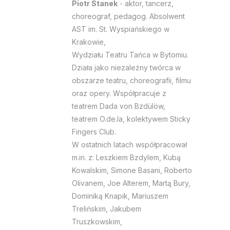
Piotr Stanek
- aktor, tancerz,
choreograf, pedagog. Absolwent
AST im. St. Wyspiańskiego w
Krakowie,
Wydziału Teatru Tańca w Bytomiu.
Działa jako niezależny twórca w
obszarze teatru, choreografii, filmu
oraz opery. Współpracuje z
teatrem Dada von Bzdülöw,
teatrem O.de.la, kolektywem Sticky
Fingers Club.
W ostatnich latach współpracował
m.in. z: Leszkiem Bzdylem, Kubą
Kowalskim, Simone Basani, Roberto
Olivanem, Joe Alterem, Martą Bury,
Dominiką Knapik, Mariuszem
Trelińskim, Jakubem
Truszkowskim,