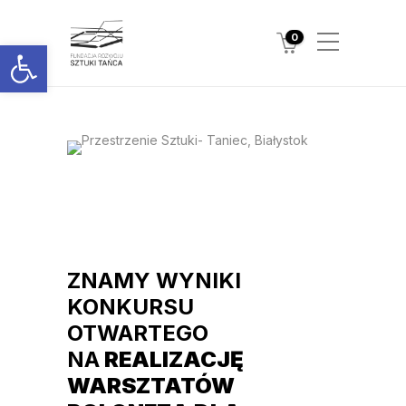
0
Otwórz pasek narzędzi
ZNAMY WYNIKI
KONKURSU
OTWARTEGO
NA
REALIZACJĘ
WARSZTATÓW