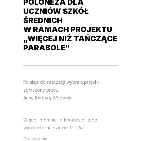
POLONEZA DLA
UCZNIÓW SZKÓŁ
ŚREDNICH
W RAMACH PROJEKTU
„WIĘCEJ NIŻ TAŃCZĄCE
PARABOLE”
Komisja do realizacji wybrała projekt
zgłoszony przez:
Annę Barbarę Wdowiak
Więcej informacji o konkursie i jego
wynikach znajdziecie
TUTAJ
.
Gratulujemy!