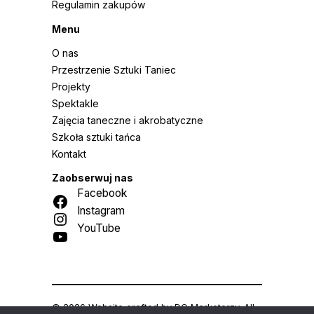
Regulamin zakupów
Menu
O nas
Przestrzenie Sztuki Taniec
Projekty
Spektakle
Zajęcia taneczne i akrobatyczne
Szkoła sztuki tańca
Kontakt
Zaobserwuj nas
Facebook
Instagram
YouTube
© 2026 Website crafted by
DC Marketerzy
. All